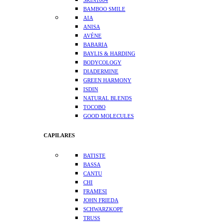
SKIN1004
BAMBOO SMILE
AIA
ANISA
AVÉNE
BABARIA
BAYLIS & HARDING
BODYCOLOGY
DIADERMINE
GREEN HARMONY
ISDIN
NATURAL BLENDS
TOCOBO
GOOD MOLECULES
CAPILARES
BATISTE
BASSA
CANTU
CHI
FRAMESI
JOHN FRIEDA
SCHWARZKOPF
TRUSS