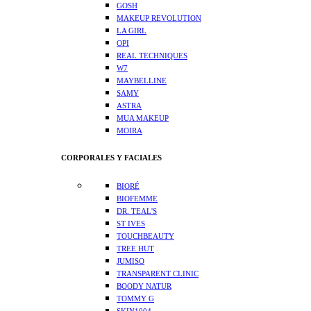
GOSH
MAKEUP REVOLUTION
LA GIRL
OPI
REAL TECHNIQUES
W7
MAYBELLINE
SAMY
ASTRA
MUA MAKEUP
MOIRA
CORPORALES Y FACIALES
BIORÉ
BIOFEMME
DR. TEAL'S
ST IVES
TOUCHBEAUTY
TREE HUT
JUMISO
TRANSPARENT CLINIC
BOODY NATUR
TOMMY G