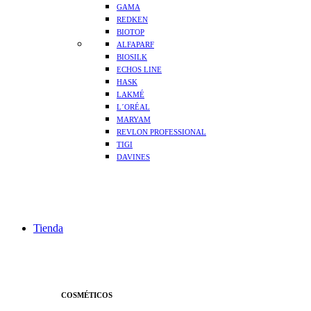
GAMA
REDKEN
BIOTOP
ALFAPARF
BIOSILK
ECHOS LINE
HASK
LAKMÉ
L´ORÉAL
MARYAM
REVLON PROFESSIONAL
TIGI
DAVINES
Tienda
COSMÉTICOS