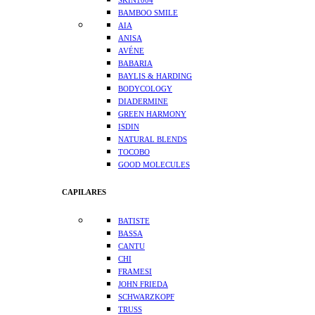
SKIN1004
BAMBOO SMILE
AIA
ANISA
AVÉNE
BABARIA
BAYLIS & HARDING
BODYCOLOGY
DIADERMINE
GREEN HARMONY
ISDIN
NATURAL BLENDS
TOCOBO
GOOD MOLECULES
CAPILARES
BATISTE
BASSA
CANTU
CHI
FRAMESI
JOHN FRIEDA
SCHWARZKOPF
TRUSS