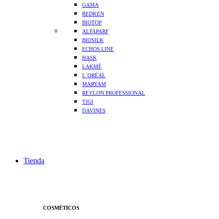
GAMA
REDKEN
BIOTOP
ALFAPARF
BIOSILK
ECHOS LINE
HASK
LAKMÉ
L´ORÉAL
MARYAM
REVLON PROFESSIONAL
TIGI
DAVINES
Tienda
COSMÉTICOS