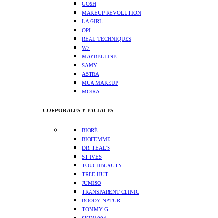
GOSH
MAKEUP REVOLUTION
LA GIRL
OPI
REAL TECHNIQUES
W7
MAYBELLINE
SAMY
ASTRA
MUA MAKEUP
MOIRA
CORPORALES Y FACIALES
BIORÉ
BIOFEMME
DR. TEAL'S
ST IVES
TOUCHBEAUTY
TREE HUT
JUMISO
TRANSPARENT CLINIC
BOODY NATUR
TOMMY G