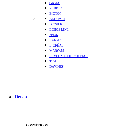
GAMA
REDKEN
BIOTOP
ALFAPARF
BIOSILK
ECHOS LINE
HASK
LAKMÉ
L´ORÉAL
MARYAM
REVLON PROFESSIONAL
TIGI
DAVINES
Tienda
COSMÉTICOS