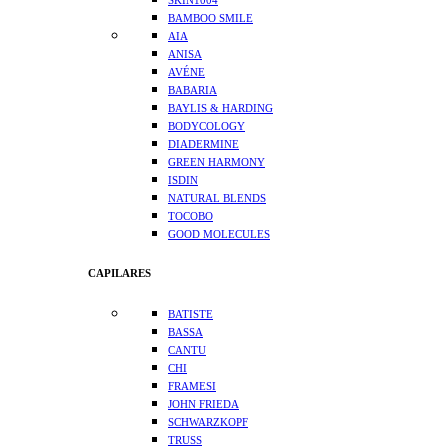
SKIN1004
BAMBOO SMILE
AIA
ANISA
AVÉNE
BABARIA
BAYLIS & HARDING
BODYCOLOGY
DIADERMINE
GREEN HARMONY
ISDIN
NATURAL BLENDS
TOCOBO
GOOD MOLECULES
CAPILARES
BATISTE
BASSA
CANTU
CHI
FRAMESI
JOHN FRIEDA
SCHWARZKOPF
TRUSS