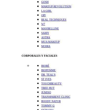
GOSH
MAKEUP REVOLUTION
LA GIRL
OPI
REAL TECHNIQUES
W7
MAYBELLINE
SAMY
ASTRA
MUA MAKEUP
MOIRA
CORPORALES Y FACIALES
BIORÉ
BIOFEMME
DR. TEAL'S
ST IVES
TOUCHBEAUTY
TREE HUT
JUMISO
TRANSPARENT CLINIC
BOODY NATUR
TOMMY G